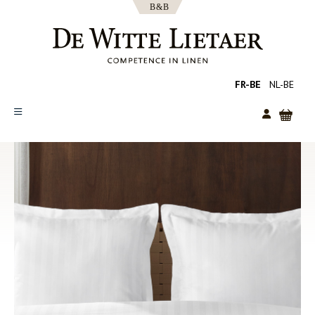
FR-BE
NL-BE
SHOP
COLLECTIES
OVER ONS
CATALOGUS
NIEUWS
TIPS
FAQ
CONTACT