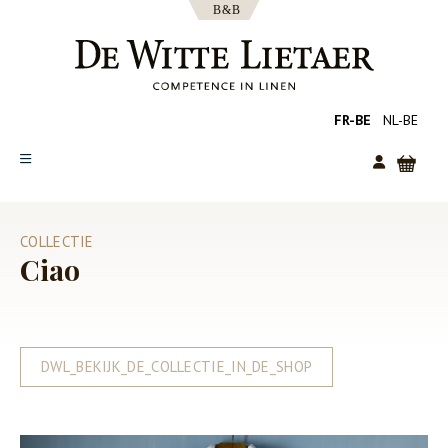
FR-BE
NL-BE
SHOP
COLLECTIE
COLLECTIES
Ciao
OVER ONS
CATALOGUS
NIEUWS
DWL_BEKIJK_DE_COLLECTIE_IN_DE_SHOP
TIPS
FAQ
CONTACT