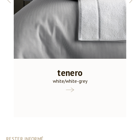
Précédent
Suiv
tenero
white/white-grey
RESTER INFORMÉ