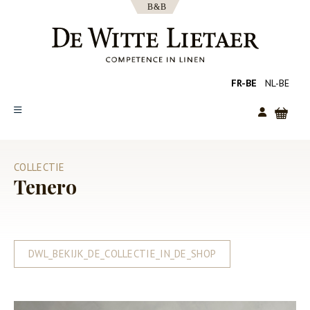
FR-BE
NL-BE
SHOP
COLLECTIE
COLLECTIES
Tenero
OVER ONS
CATALOGUS
NIEUWS
DWL_BEKIJK_DE_COLLECTIE_IN_DE_SHOP
TIPS
FAQ
CONTACT