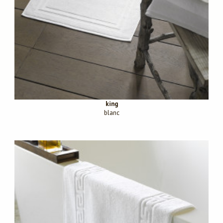
king
blanc