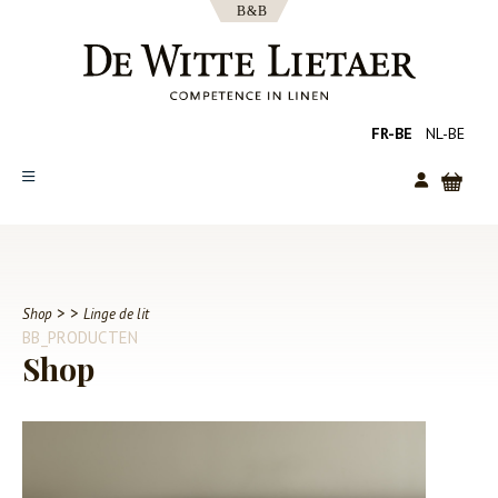
FR-BE
NL-BE
SHOP
COLLECTIES
OVER ONS
>
>
Shop
Linge de lit
BB_PRODUCTEN
CATALOGUS
Shop
NIEUWS
TIPS
FAQ
CONTACT