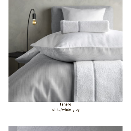
tenero
white/white-grey