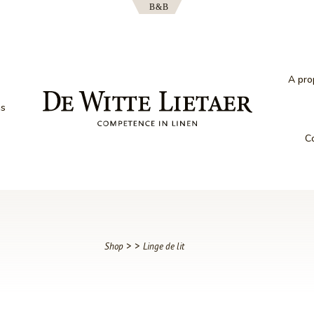
A pro
ns
C
>
>
Shop
Linge de lit