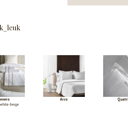
k_leuk
tenero
Arco
Quatr
white-beige