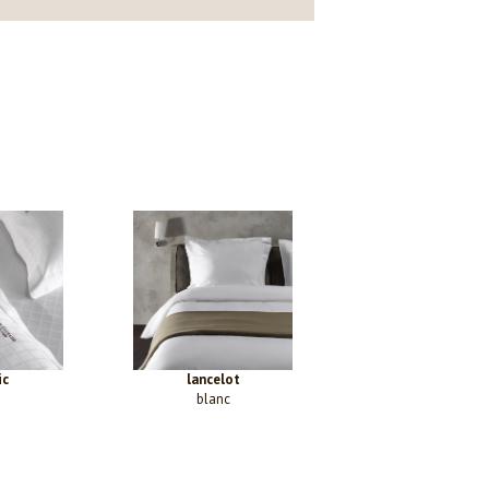
ic
lancelot
blanc