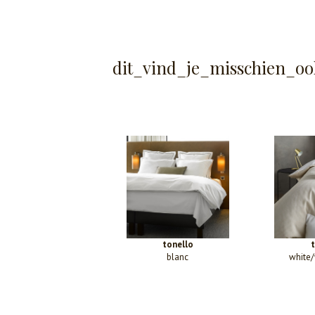
dit_vind_je_misschien_oo
tonello
blanc
white/