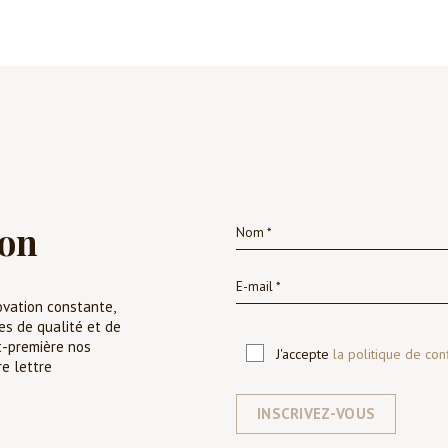
ion
ovation constante,
es de qualité et de
t-première nos
J'accepte
la politique de conf
re lettre
INSCRIVEZ-VOUS