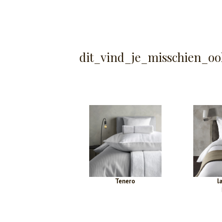
dit_vind_je_misschien_oo
Tenero
l