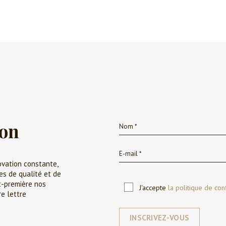
ion
ovation constante,
es de qualité et de
t-première nos
J'accepte
la politique de conf
re lettre
INSCRIVEZ-VOUS