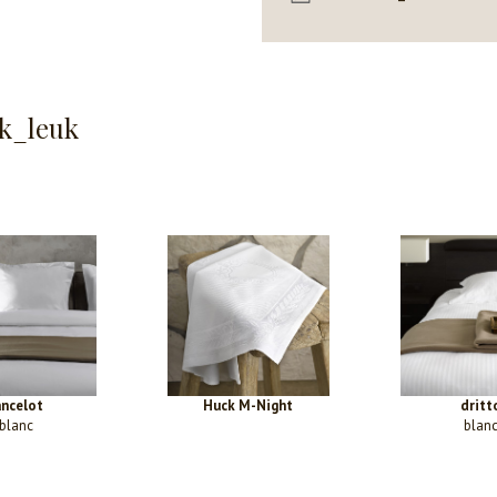
k_leuk
ancelot
Huck M-Night
dritt
blanc
blan