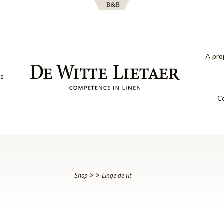
A pro
ns
C
>
>
Shop
Linge de lit