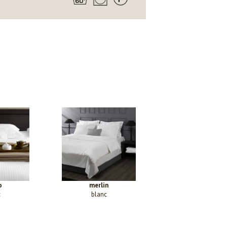
o
merlin
c
blanc