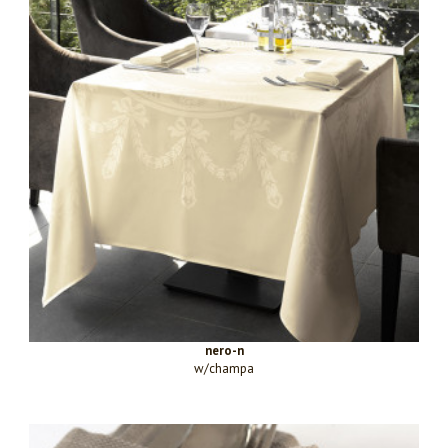
nero-n
w/champa