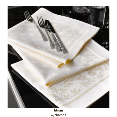
lilium
w/champa