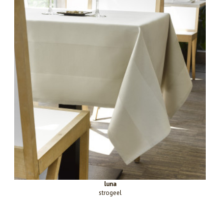
luna
strogeel