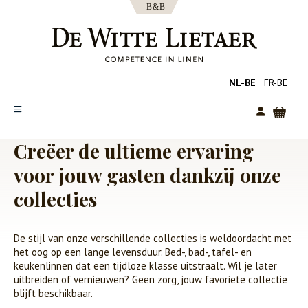
NL-BE
FR-BE
Creëer de ultieme ervaring
SHOP
voor jouw gasten dankzij onze
COLLECTIES
collecties
OVER ONS
CATALOGUS
De stijl van onze verschillende collecties is weldoordacht met
NIEUWS
het oog op een lange levensduur. Bed-, bad-, tafel- en
TIPS
keukenlinnen dat een tijdloze klasse uitstraalt. Wil je later
uitbreiden of vernieuwen? Geen zorg, jouw favoriete collectie
FAQ
blijft beschikbaar.
CONTACT