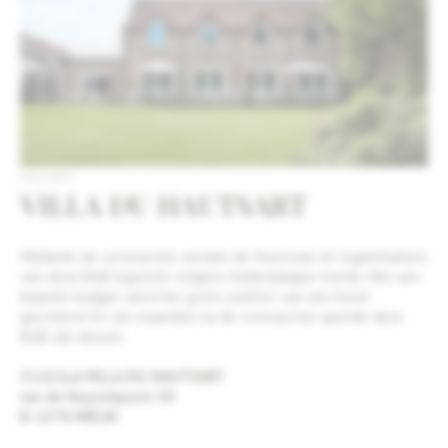
NIEUWS
VILLA DU HAUTSART
Middenin de coronacrisis werden de feestzaal en logeerkamers
van deze B&B ingericht volgens hedendaagse trends. Met een
beperkt budget werd het grote comfort van een hotel
gecreëerd. En zes maanden na de coronacrisis opende deze
B&B zijn deuren.
31131LA VILLA DU HAUTSART
rue de Hussompont 30
B-1370 MÉLIN