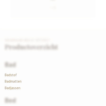
WAARNAAR BEN JE OPZOEK?
Productoverzicht
Bad
Badstof
Badmatten
Badjassen
Bed