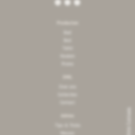
Producten
Bad
Bed
Tafel
Keuken
Promo
DWL
Over ons
Collecties
Contact
Advies
Tips & Tricks
Nieuws