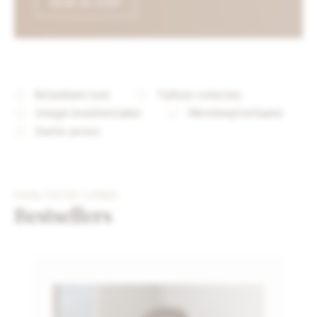
NAAR DE SHOP
Betaalbare luxe
Tijdloze collecties
Integer kwaliteitslabel
Wereldwijd befaamd
Snelle service
KWALITATIEF LINNEN
Bestsellers