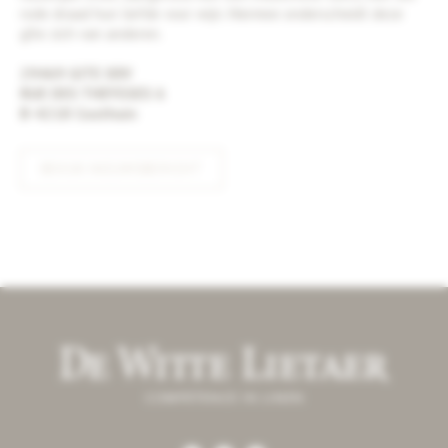
rode draad hun liefde voor wijn. Hiermee onderscheidt deze
gîte zich van anderen.
29469 GITE XXV
RUE DES THEYSSES 6
B-4218 Couthuin
BEKIJK NIEUWSBERICHT