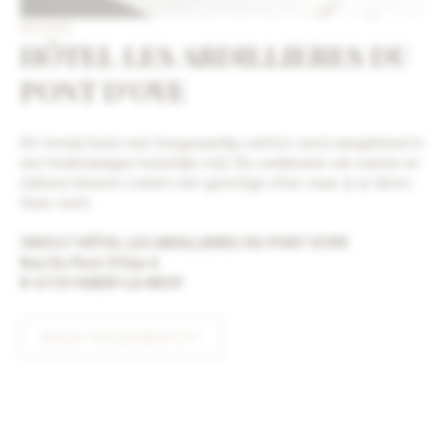
NIEUWS
HÔTEL LES ARDILLIERES DU
PONT D’OYE
Dit trendy hotel met hoogwaardig comfort werd aangekleed in
een hedendaagse huiselijke stijl. De combinatie van warme en
tijdloze kleuren creëert een gezellige sfeer waar je je direct
thuis voelt.
580517 HÔTEL LES ARDILLIERES DU PONT D’OYE
Rue Du Pont D'Oye 6
B-6720 HABAY-LA-NEUV
BEKIJK NIEUWSBERICHT