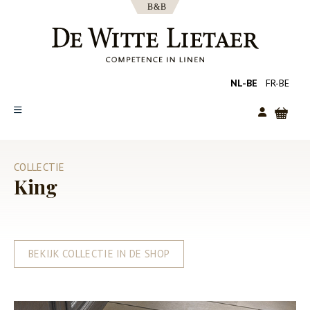
NL-BE
FR-BE
SHOP
COLLECTIE
COLLECTIES
King
OVER ONS
CATALOGUS
NIEUWS
BEKIJK COLLECTIE IN DE SHOP
TIPS
FAQ
CONTACT