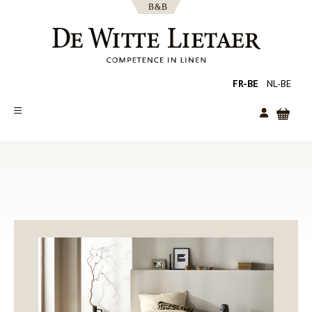
FR-BE
NL-BE
SHOP
COLLECTIES
OVER ONS
CATALOGUS
NIEUWS
TIPS
FAQ
CONTACT