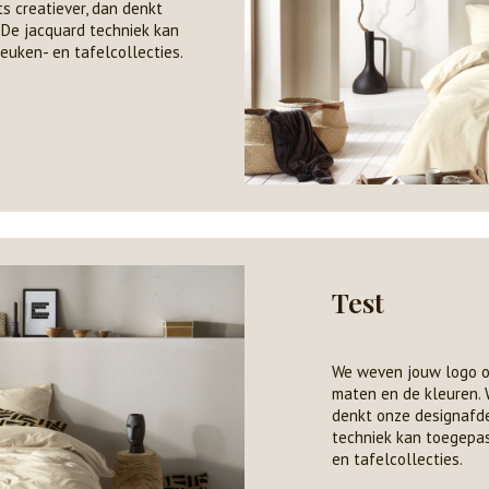
ts creatiever, dan denkt
 De jacquard techniek kan
euken- en tafelcollecties.
Test
We weven jouw logo of d
maten en de kleuren. W
denkt onze designafde
techniek kan toegepas
en tafelcollecties.