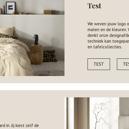
Test
We weven jouw logo of d
maten en de kleuren. W
denkt onze designafde
techniek kan toegepas
en tafelcollecties.
TEST
TE
 in. Jij kiest zelf de