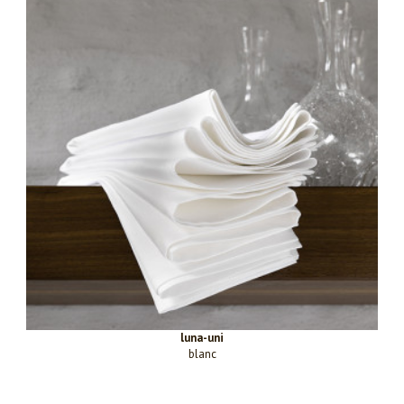
luna-uni
blanc