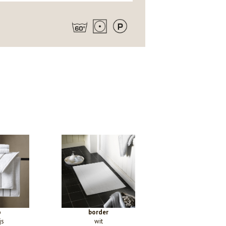
o
border
js
wit