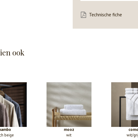
Technische fiche
hien ook
mambo
mooz
com
rch beige
wit
wit/gri