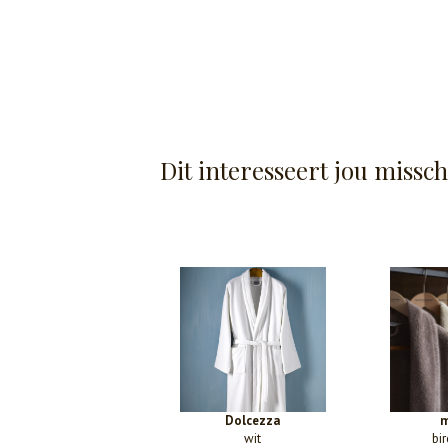
Dit interesseert jou missc
Dolcezza
wit
bi