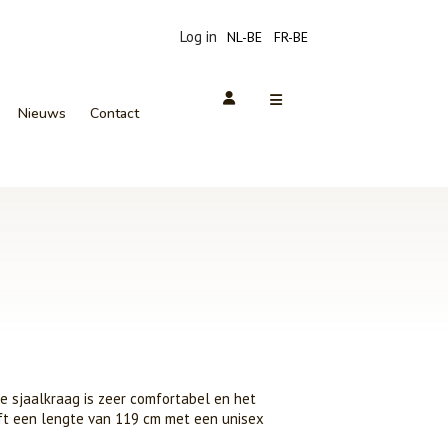
Log in
NL-BE
FR-BE
Nieuws
Contact
e sjaalkraag is zeer comfortabel en het
eft een lengte van 119 cm met een unisex