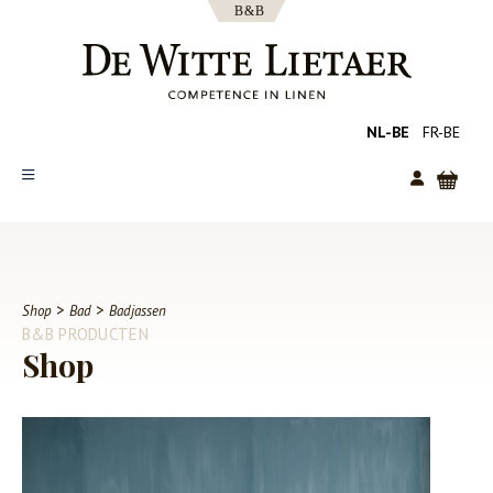
NL-BE
FR-BE
SHOP
COLLECTIES
OVER ONS
>
>
Shop
Bad
Badjassen
B&B PRODUCTEN
CATALOGUS
Shop
NIEUWS
TIPS
FAQ
CONTACT