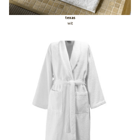
texas
wit