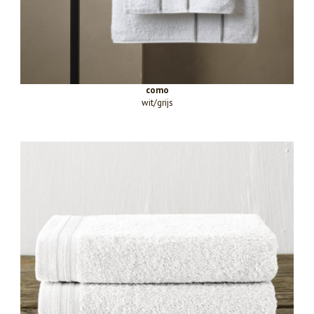
como
wit/grijs