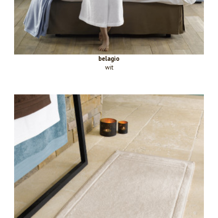
belagio
wit