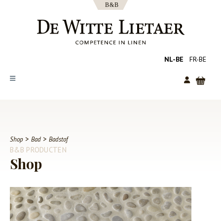
NL-BE
FR-BE
SHOP
COLLECTIES
OVER ONS
>
>
Shop
Bad
Badstof
B&B PRODUCTEN
CATALOGUS
Shop
NIEUWS
TIPS
FAQ
CONTACT