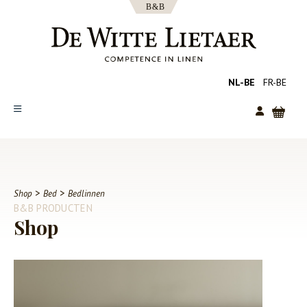
NL-BE
FR-BE
SHOP
COLLECTIES
OVER ONS
>
>
Shop
Bed
Bedlinnen
B&B PRODUCTEN
CATALOGUS
Shop
NIEUWS
TIPS
FAQ
CONTACT