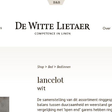
es
Over
>
>
Shop
Bed
Bedlinnen
lancelot
wit
De samenstelling van dit assortiment ringge
balans tussen duurzaamheid en weerstand ged
vergelijking met "open end" garens hebben ri