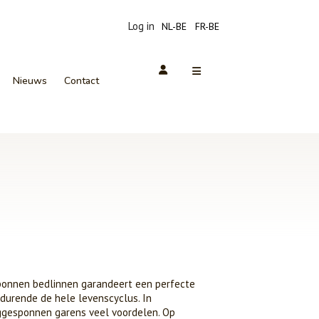
Log in
NL-BE
FR-BE
Nieuws
Contact
sponnen bedlinnen garandeert een perfecte
urende de hele levenscyclus. In
nggesponnen garens veel voordelen. Op