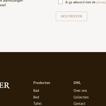
te aanvullingen
Ik ga akkoord met de
privac
rief.
INSCHRIJVEN
Producten
DWL
Bad
Over ons
Bed
Collecties
Tafel
Contact