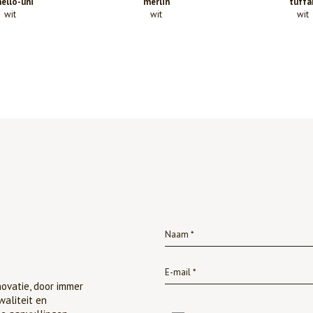
ello-uni
merlin
tuffa
wit
wit
wit
ovatie, door immer
waliteit en