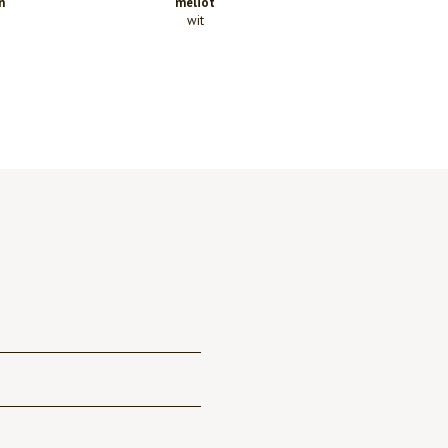
n
meliot
wit