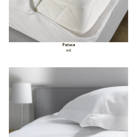
Patuca
wit