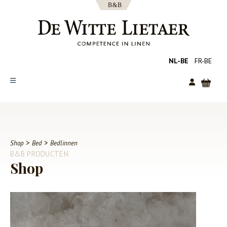
NL-BE
FR-BE
SHOP
COLLECTIES
OVER ONS
>
>
Shop
Bed
Bedlinnen
B&B PRODUCTEN
CATALOGUS
Shop
NIEUWS
TIPS
FAQ
CONTACT