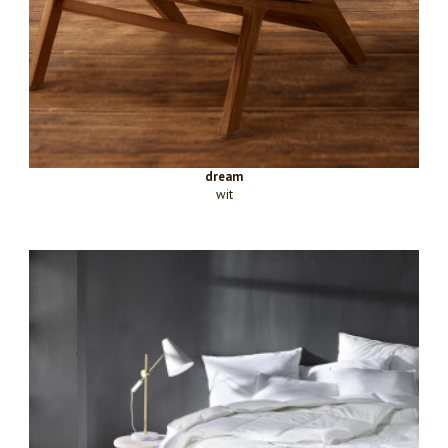
dream
wit