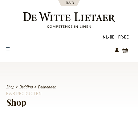
NL-BE
FR-BE
SHOP
COLLECTIES
OVER ONS
>
>
Shop
Bedding
Dekbedden
B&B PRODUCTEN
CATALOGUS
Shop
NIEUWS
TIPS
FAQ
CONTACT