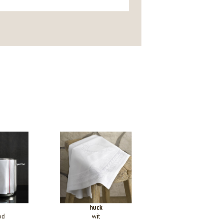
huck
od
wit