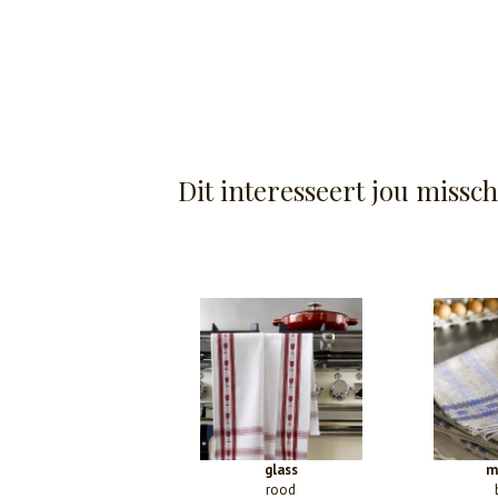
Dit interesseert jou missc
glass
m
rood