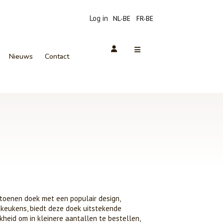
Log in
NL-BE
FR-BE
Nieuws
Contact
toenen doek met een populair design,
cakeukens, biedt deze doek uitstekende
kheid om in kleinere aantallen te bestellen,