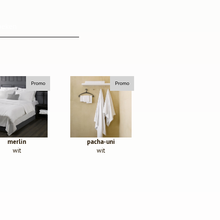
Promo
Promo
merlin
pacha-uni
wit
wit