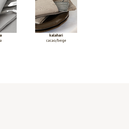
a
kalahari
a
cacao/beige