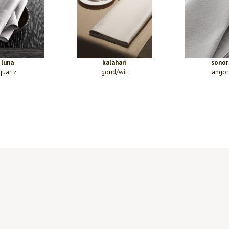
luna
kalahari
sonor
quartz
goud/wit
angor