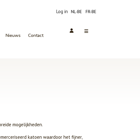
Log in
NL-BE
FR-BE
Nieuws
Contact
breide mogelijkheden.
erceriseerd katoen waardoor het fijner,