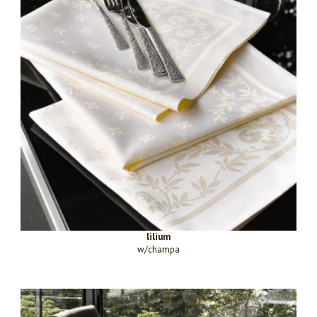
lilium
w/champa