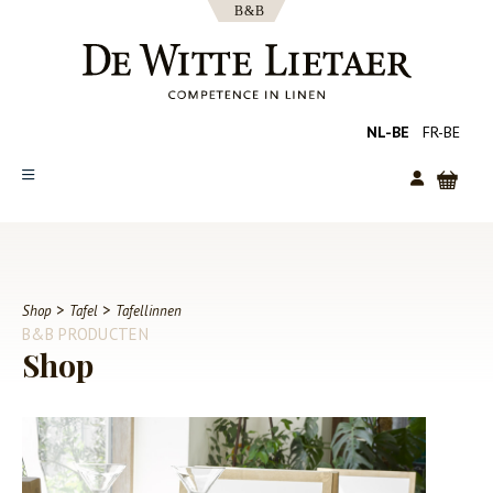
NL-BE
FR-BE
SHOP
COLLECTIES
OVER ONS
>
>
Shop
Tafel
Tafellinnen
B&B PRODUCTEN
CATALOGUS
Shop
NIEUWS
TIPS
FAQ
CONTACT