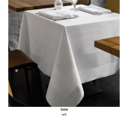
luna
wit