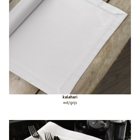
kalahari
wit/grijs