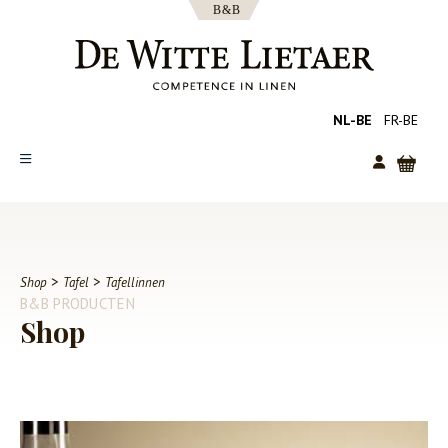
NL-BE
FR-BE
SHOP
COLLECTIES
OVER ONS
>
>
Shop
Tafel
Tafellinnen
B&B PRODUCTEN
CATALOGUS
Shop
NIEUWS
TIPS
FAQ
CONTACT