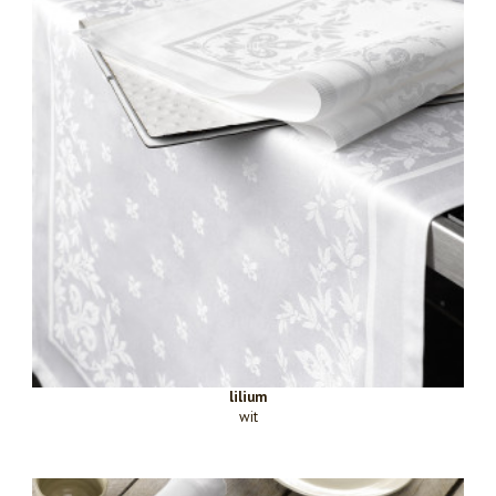
lilium
wit