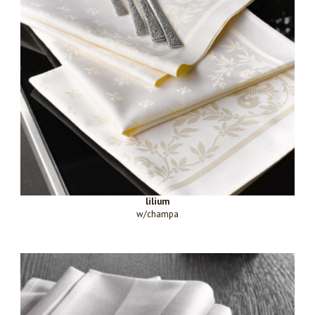
lilium
w/champa