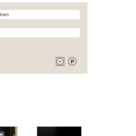
atoen