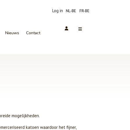
Log in
NL-BE
FR-BE
Nieuws
Contact
breide mogelijkheden.
erceriseerd katoen waardoor het fijner,