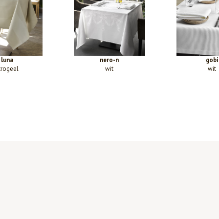
luna
nero-n
gobi
trogeel
wit
wit