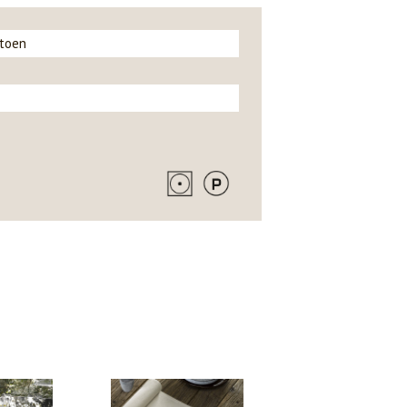
atoen