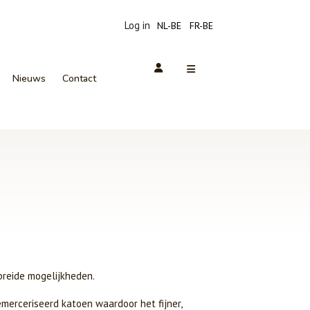
Log in
NL-BE
FR-BE
Nieuws
Contact
breide mogelijkheden.
erceriseerd katoen waardoor het fijner,