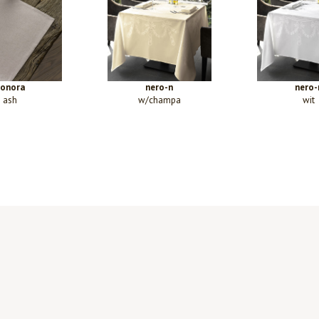
sonora
nero-n
nero-
ash
w/champa
wit