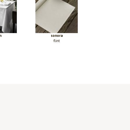
n
sonora
flint